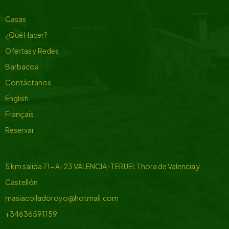
Casas
¿Qué Hacer?
Ofertas y Redes
Barbacoa
Contáctanos
English
Français
Reservar
5 km salida 71- A-23 VALENCIA-TERUEL
1 hora de Valencia y
Castellón
masiacolladoroyo@hotmail.com
+34636591159