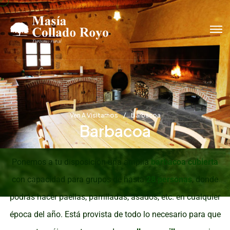
Ven A Visitarnos
Barbacoa
Barbacoa
Ponemos a tu disposición una amplia
barbacoa cubierta
con capacidad para grupos de hasta
28 personas
, donde
podrás hacer paellas, parrilladas, asados, etc. en cualquier
época del año. Está provista de todo lo necesario para que