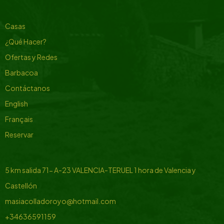
Casas
¿Qué Hacer?
Ofertas y Redes
Barbacoa
Contáctanos
English
Français
Reservar
5 km salida 71- A-23 VALENCIA-TERUEL
1 hora de Valencia y
Castellón
masiacolladoroyo@hotmail.com
+34636591159