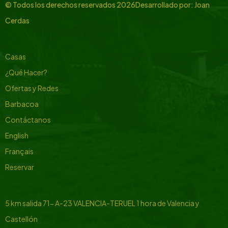
© Todos los derechos reservados
2026
Desarrollado por:
Joan
Cerdas
Casas
¿Qué Hacer?
Ofertas y Redes
Barbacoa
Contáctanos
English
Français
Reservar
5 km salida 71- A-23 VALENCIA-TERUEL
1 hora de Valencia y
Castellón